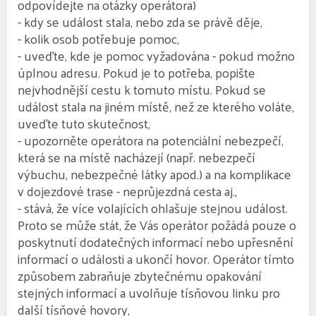
odpovídejte na otázky operátora)
- kdy se událost stala, nebo zda se právě děje,
- kolik osob potřebuje pomoc,
- uveďte, kde je pomoc vyžadována - pokud možno
úplnou adresu. Pokud je to potřeba, popište
nejvhodnější cestu k tomuto místu. Pokud se
událost stala na jiném místě, než ze kterého voláte,
uveďte tuto skutečnost,
- upozorněte operátora na potenciální nebezpečí,
která se na místě nacházejí (např. nebezpečí
výbuchu, nebezpečné látky apod.) a na komplikace
v dojezdové trase - neprůjezdná cesta aj.,
- stává, že více volajících ohlašuje stejnou událost.
Proto se může stát, že Vás operátor požádá pouze o
poskytnutí dodatečných informací nebo upřesnění
informací o události a ukončí hovor. Operátor tímto
způsobem zabraňuje zbytečnému opakování
stejných informací a uvolňuje tísňovou linku pro
další tísňové hovory,