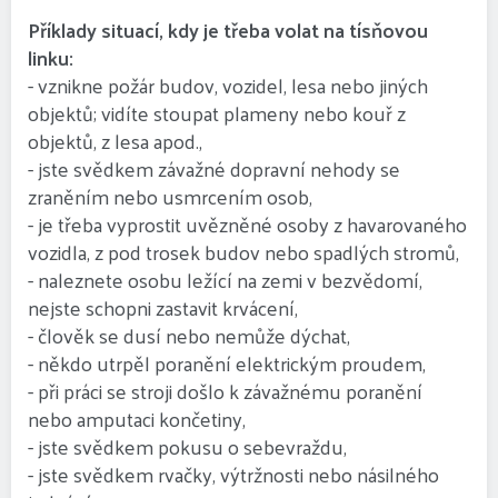
Příklady situací, kdy je třeba volat na tísňovou
linku:
- vznikne požár budov, vozidel, lesa nebo jiných
objektů; vidíte stoupat plameny nebo kouř z
objektů, z lesa apod.,
- jste svědkem závažné dopravní nehody se
zraněním nebo usmrcením osob,
- je třeba vyprostit uvězněné osoby z havarovaného
vozidla, z pod trosek budov nebo spadlých stromů,
- naleznete osobu ležící na zemi v bezvědomí,
nejste schopni zastavit krvácení,
- člověk se dusí nebo nemůže dýchat,
- někdo utrpěl poranění elektrickým proudem,
- při práci se stroji došlo k závažnému poranění
nebo amputaci končetiny,
- jste svědkem pokusu o sebevraždu,
- jste svědkem rvačky, výtržnosti nebo násilného