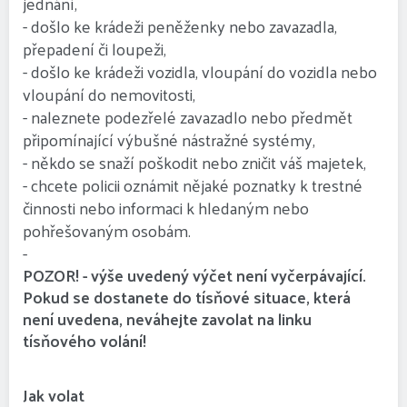
jednání,
- došlo ke krádeži peněženky nebo zavazadla,
přepadení či loupeži,
- došlo ke krádeži vozidla, vloupání do vozidla nebo
vloupání do nemovitosti,
- naleznete podezřelé zavazadlo nebo předmět
připomínající výbušné nástražné systémy,
- někdo se snaží poškodit nebo zničit váš majetek,
- chcete policii oznámit nějaké poznatky k trestné
činnosti nebo informaci k hledaným nebo
pohřešovaným osobám.
-
POZOR! - výše uvedený výčet není vyčerpávající.
Pokud se dostanete do tísňové situace, která
není uvedena, neváhejte zavolat na linku
tísňového volání!
Jak volat