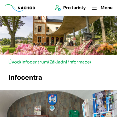
Pro 
turist
y
Menu
Úvod
/
Infocentrum
/
Základní informace
/
Infocentra