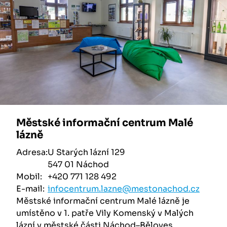
Městské informační centrum Malé
lázně
Adresa:
U Starých lázní 129
547 01 Náchod
Mobil:
+420 771 128 492
E-mail:
infocentrum.lazne@mestonachod.cz
Městské informační centrum Malé lázně je
umístěno v 1. patře Vily Komenský v Malých
lázní v městské části Náchod–Běloves.