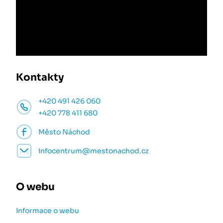
Kontakty
+420 491 426 060
+420 778 411 680
Město Náchod
infocentrum@mestonachod.cz
O webu
Informace o webu