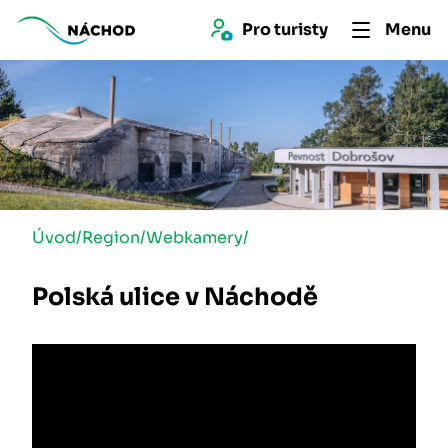
Pro 
turist
y
Menu
Úvod
/
Region
/
Webkamery
/
Polská ulice v Náchodě