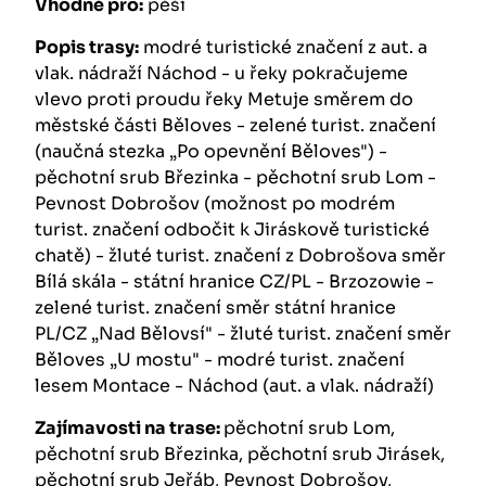
Vhodné pro:
pěší
Popis trasy:
modré turistické značení z aut. a
vlak. nádraží Náchod - u řeky pokračujeme
vlevo proti proudu řeky Metuje směrem do
městské části Běloves - zelené turist. značení
(naučná stezka „Po opevnění Běloves") -
pěchotní srub Březinka - pěchotní srub Lom -
Pevnost Dobrošov (možnost po modrém
turist. značení odbočit k Jiráskově turistické
chatě) - žluté turist. značení z Dobrošova směr
Bílá skála - státní hranice CZ/PL - Brzozowie -
zelené turist. značení směr státní hranice
PL/CZ „Nad Bělovsí" - žluté turist. značení směr
Běloves „U mostu" - modré turist. značení
lesem Montace - Náchod (aut. a vlak. nádraží)
Zajímavosti na trase:
pěchotní srub Lom,
pěchotní srub Březinka, pěchotní srub Jirásek,
pěchotní srub Jeřáb, Pevnost Dobrošov,