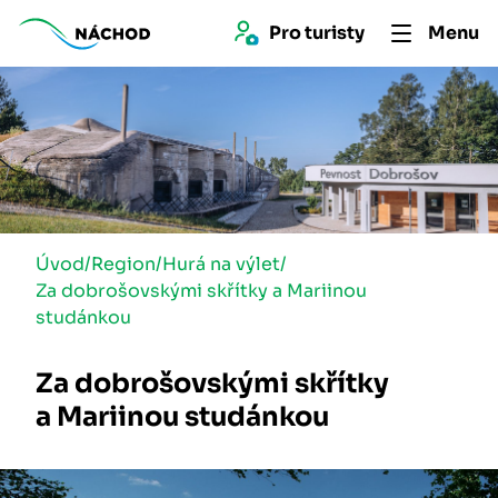
Pro 
turist
y
Menu
Úvod
/
Region
/
Hurá na výlet
/
Za dobrošovskými skřítky a Mariinou
studánkou
Za dobrošovskými skřítky
a Mariinou studánkou