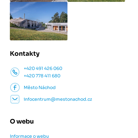
Kontakty
+420 491 426 060
+420 778 411 680
Město Náchod
infocentrum@mestonachod.cz
O webu
Informace o webu