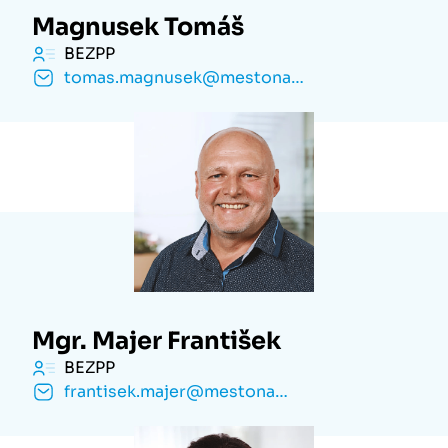
Magnusek Tomáš
BEZPP
tomas.magnusek@mestonachod.cz
Mgr. Majer František
BEZPP
frantisek.majer@mestonachod.cz