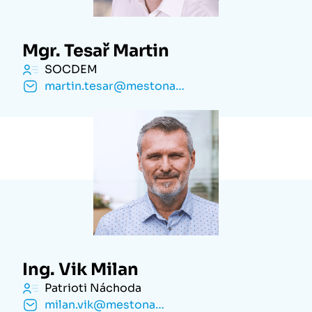
Mgr. Tesař Martin
SOCDEM
martin.tesar@mestonachod.cz
Ing. Vik Milan
Patrioti Náchoda
milan.vik@mestonachod.cz