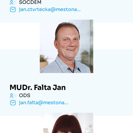
SOCDEM
jan.ctvrtecka@mestonachod.cz
MUDr. Falta Jan
ODS
jan.falta@mestonachod.cz