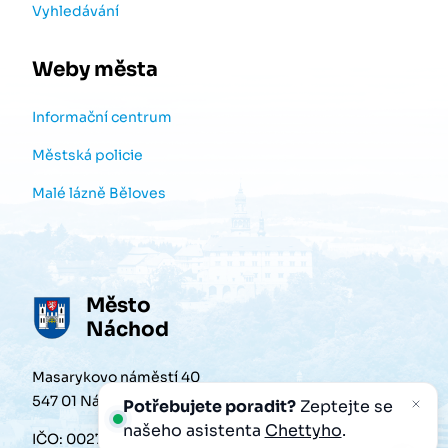
Vyhledávání
Weby města
Informační centrum
Městská policie
Malé lázně Běloves
Město
Náchod
Masarykovo náměstí 40
547 01 Náchod
Potřebujete poradit?
Zeptejte se
našeho asistenta
Chettyho
.
IČO: 00272868