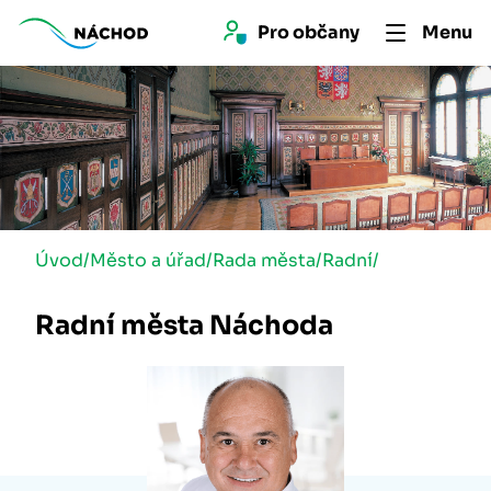
Pro 
občan
y
Menu
Úvod
/
Město a úřad
/
Rada města
/
Radní
/
Radní města Náchoda