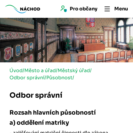
Pro 
občan
y
Menu
Úvod
/
Město a úřad
/
Městský úřad
/
Odbor správní
/
Působnost
/
Odbor správní
Rozsah hlavních působností
a) oddělení matriky
- zajišťování matriční činnosti dle zákona