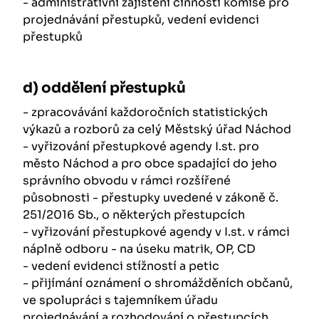
- administrativní zajištění činnosti komise pro
projednávání přestupků, vedení evidenci
přestupků
d) oddělení přestupků
- zpracovávání každoročních statistických
výkazů a rozborů za celý Městský úřad Náchod
- vyřizování přestupkové agendy I.st. pro
město Náchod a pro obce spadající do jeho
správního obvodu v rámci rozšířené
působnosti - přestupky uvedené v zákoně č.
251/2016 Sb., o některých přestupcích
- vyřizování přestupkové agendy v I.st. v rámci
náplně odboru - na úseku matrik, OP, CD
- vedení evidenci stížností a petic
- přijímání oznámení o shromážděních občanů,
ve spolupráci s tajemníkem úřadu
projednávání a rozhodování o přestupcích