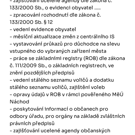
- zajišťování ucelené agendy dle zákona č.
133/2000 Sb., o evidenci obyvatel …..
- zpracování rozhodnutí dle zákona č.
133/2000 Sb. § 12
- vedení evidence obyvatel
- měsíční aktualizace změn z centrálního IS
- vystavování průkazů pro důchodce na slevu
vstupného do vybraných zařízení města
- práce se základními registry (ROB) dle zákona
č. 111/2009 Sb., o základních registrech, ve
znění pozdějších předpisů
- vedení stálého seznamu voličů a dodatku
stálého seznamu voličů, zajištění voleb
- opravy údajů v ROB v rámci pověřeného MěÚ
Náchod
- poskytování informací o občanech pro
odbory úřadu, pro orgány na základě zvláštních
právních předpisů
- zajišťování ucelené agendy občanských