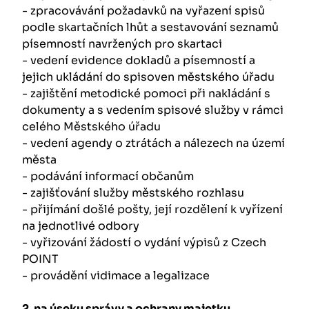
- zpracovávání požadavků na vyřazení spisů
podle skartačních lhůt a sestavování seznamů
písemností navržených pro skartaci
- vedení evidence dokladů a písemností a
jejich ukládání do spisoven městského úřadu
- zajištění metodické pomoci při nakládání s
dokumenty a s vedením spisové služby v rámci
celého Městského úřadu
- vedení agendy o ztrátách a nálezech na území
města
- podávání informací občanům
- zajišťování služby městského rozhlasu
- přijímání došlé pošty, její rozdělení k vyřízení
na jednotlivé odbory
- vyřizování žádostí o vydání výpisů z Czech
POINT
- provádění vidimace a legalizace
2. na úseku správy a ochrany majetku