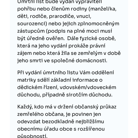
Úmrtní list bude vydán vypraviteli
pohřbu nebo členům rodiny (manžel/ka,
děti, rodiče, prarodiče, vnuci,
sourozenci) nebo jejich zplnomocněným
zástupcům (podpis na plné moci musí
být úředně ověřen. Dále fyzické osobě,
která na jeho vydání prokáže právní
zájem nebo která žila se zemřelým v době
jeho smrti ve společné domácnosti.
Při vydání úmrtního listu Vám oddělení
matriky sdělí základní informace o
dědickém řízení, vdovském/vdoveckém
důchodu, případně sirotčím důchodu.
Každý, kdo má v držení občanský průkaz
zemřelého občana, je povinen jen
odevzdat bezodkladně nejbližšímu
obecnímu úřadu obce s rozšířenou
působností.