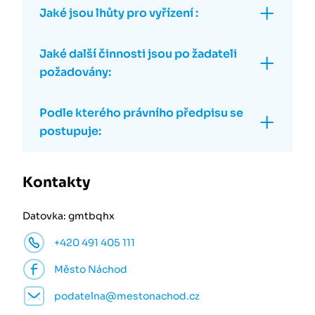
Jaké jsou lhůty pro vyřízení :
Jaké další činnosti jsou po žadateli
požadovány:
Podle kterého právního předpisu se
postupuje:
Kontakty
Datovka: gmtbqhx
+420 491 405 111
Město Náchod
podatelna@mestonachod.cz