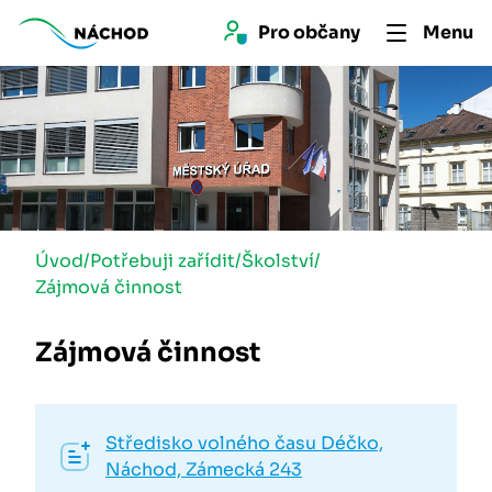
Pro 
občan
y
Menu
Úvod
/
Potřebuji zařídit
/
Školství
/
Zájmová činnost
Zájmová činnost
Středisko volného času Déčko,
Náchod, Zámecká 243