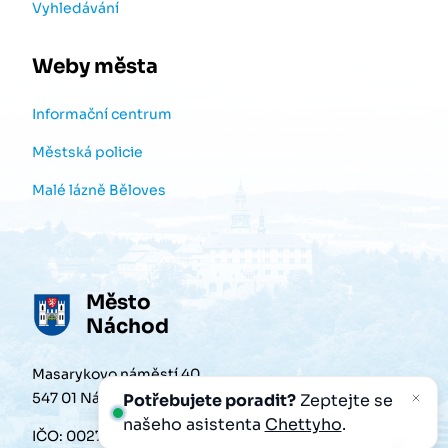
Vyhledávání
Weby města
Informační centrum
Městská policie
Malé lázně Běloves
Město
Náchod
Masarykovo náměstí 40
547 01 Náchod
Potřebujete poradit?
Zeptejte se
našeho asistenta
Chettyho
.
IČO: 00272868