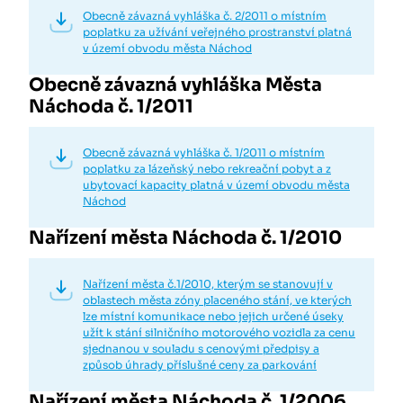
Obecně závazná vyhláška č. 2/2011 o místním
poplatku za užívání veřejného prostranství platná
v území obvodu města Náchod
Obecně závazná vyhláška Města
Náchoda č. 1/2011
Obecně závazná vyhláška č. 1/2011 o místním
poplatku za lázeňský nebo rekreační pobyt a z
ubytovací kapacity platná v území obvodu města
Náchod
Nařízení města Náchoda č. 1/2010
Nařízení města č.1/2010, kterým se stanovují v
oblastech města zóny placeného stání, ve kterých
lze místní komunikace nebo jejich určené úseky
užít k stání silničního motorového vozidla za cenu
sjednanou v souladu s cenovými předpisy a
způsob úhrady příslušné ceny za parkování
Nařízení města Náchoda č. 1/2006