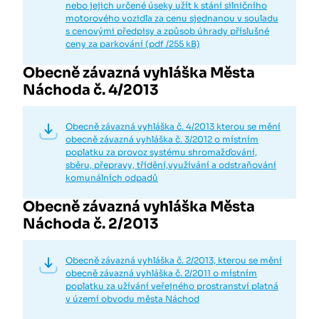
nebo jejich určené úseky užít k stání silničního
motorového vozidla za cenu sjednanou v souladu
s cenovými předpisy a způsob úhrady příslušné
ceny za parkování (pdf /255 kB)
Obecně závazná vyhláška Města
Náchoda č. 4/2013
Obecně závazná vyhláška č. 4/2013 kterou se mění
obecně závazná vyhláška č. 3/2012 o místním
poplatku za provoz systému shromažďování,
sběru, přepravy, třídění,využívání a odstraňování
komunálních odpadů
Obecně závazná vyhláška Města
Náchoda č. 2/2013
Obecně závazná vyhláška č. 2/2013, kterou se mění
obecně závazná vyhláška č. 2/2011 o místním
poplatku za užívání veřejného prostranství platná
v území obvodu města Náchod