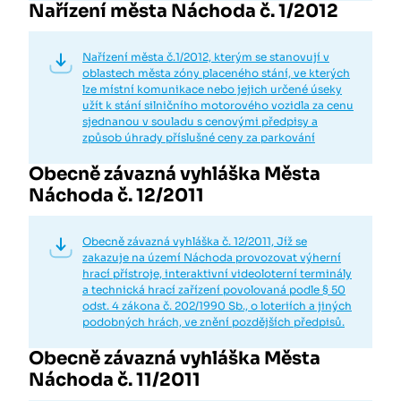
Nařízení města Náchoda č. 1/2012
Nařízení města č.1/2012, kterým se stanovují v
oblastech města zóny placeného stání, ve kterých
lze místní komunikace nebo jejich určené úseky
užít k stání silničního motorového vozidla za cenu
sjednanou v souladu s cenovými předpisy a
způsob úhrady příslušné ceny za parkování
Obecně závazná vyhláška Města
Náchoda č. 12/2011
Obecně závazná vyhláška č. 12/2011, Jíž se
zakazuje na území Náchoda provozovat výherní
hrací přístroje, interaktivní videoloterní terminály
a technická hrací zařízení povolovaná podle § 50
odst. 4 zákona č. 202/1990 Sb., o loteriích a jiných
podobných hrách, ve znění pozdějších předpisů.
Obecně závazná vyhláška Města
Náchoda č. 11/2011