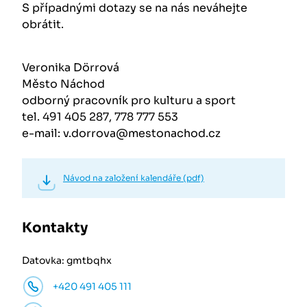
S případnými dotazy se na nás neváhejte
obrátit.
Veronika Dörrová
Město Náchod
odborný pracovník pro kulturu a sport
tel. 491 405 287, 778 777 553
e-mail: v.dorrova@mestonachod.cz
Návod na založení kalendáře (pdf)
Kontakty
Datovka: gmtbqhx
+420 491 405 111