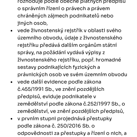
rozhoduje podle obecně platných předpisů
o správním řízení o právech a právem
chráněných zájmech podnikatelů nebo
jiných osob,
vede živnostenský rejstřík v oblasti svého
územního obvodu, údaje z živnostenského
rejstříku předává dalším orgánům státní
správy, na požádání vydává výpisy z
živnostenského rejstříku, popř. hromadné
sestavy podnikajících fyzických a
právnických osob ve svém územním obvodu
vede další evidence podle zákona
č.455/1991 Sb., ve znění pozdějších
předpisů, eviduje podnikatele v
zemědělství podle zákona č.252/1997 Sb., o
zemědělství, ve znění pozdějších předpisů,
v prvním stupni projednává přestupky
podle zákona č. 250/2016 Sb. o
odpovědnosti za přestupky a řízení o nich, a