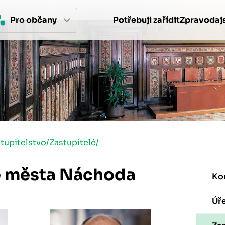
Pro 
občan
y
Potřebuji zařídit
Zpravodajs
tupitelstvo
/
Zastupitelé
/
é města Náchoda
Ko
Úř