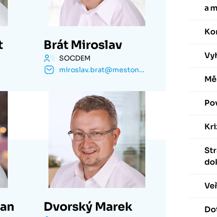
a 
Ko
t
Brát Miroslav
Vyh
SOCDEM
.cz
miroslav.brat@mestonachod.cz
Mě
Po
Kri
St
do
Veř
Jan
Dvorský Marek
Dot