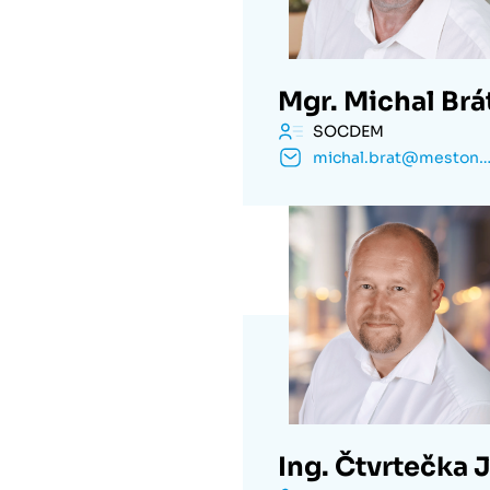
Mgr. Michal Brá
SOCDEM
michal.brat@mestonachod
Ing. Čtvrtečka 