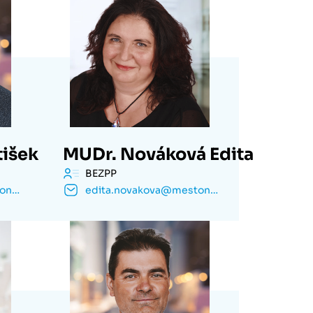
tišek
MUDr. Nováková Edita
BEZPP
frantisek.majer@mestonachod.cz
edita.novakova@mestonachod.cz