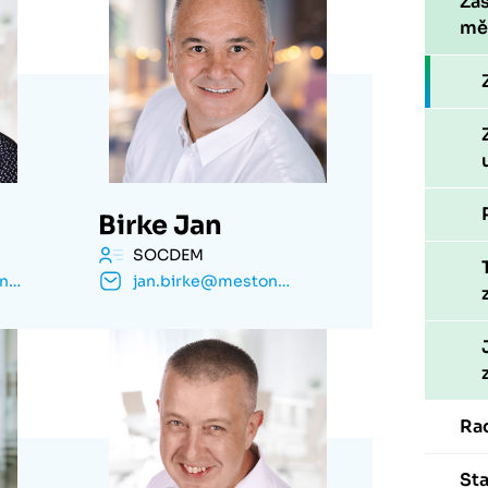
Zas
mě
Birke Jan
SOCDEM
martin.bertha@mestonachod.cz
jan.birke@mestonachod.cz
Ra
St