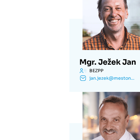
Mgr. Ježek Jan
BEZPP
jan.jezek@mestonachod.cz