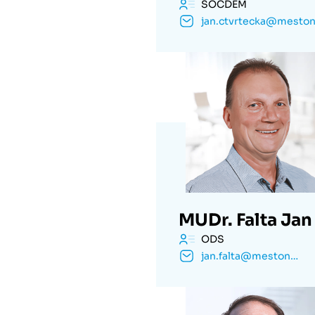
SOCDEM
MUDr. Falta Jan
ODS
jan.falta@mestonachod.cz