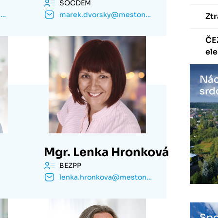
SOCDEM
jan.ctvrtecka@mestonachod.cz
marek.dvorsky@mestonachod.cz
Ztr
ČE
ele
Nác
srd
Mgr. Lenka Hronková
BEZPP
lenka.hronkova@mestonachod.cz
Spo