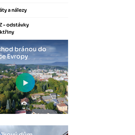
áty a nálezy
Z - odstávky
ktřiny
hod bránou do
ce Evropy
lkový dům