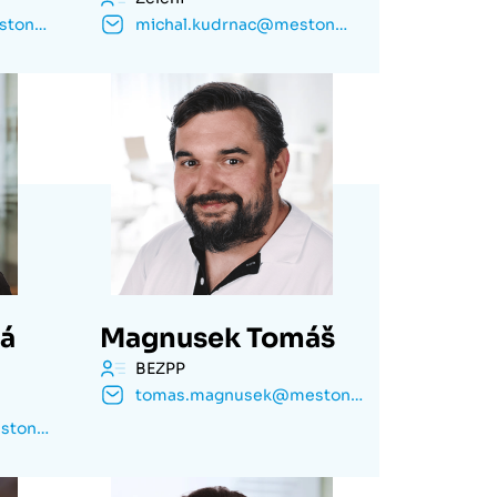
renata.klimesova@mestonachod.cz
michal.kudrnac@mestonachod.cz
vá
Magnusek Tomáš
BEZPP
tomas.magnusek@mestonachod.cz
radka.lokvencova@mestonachod.cz