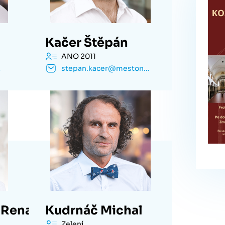
Kačer Štěpán
ANO 2011
.cz
stepan.kacer@mestonachod.cz
 Renata
Kudrnáč Michal
Zelení