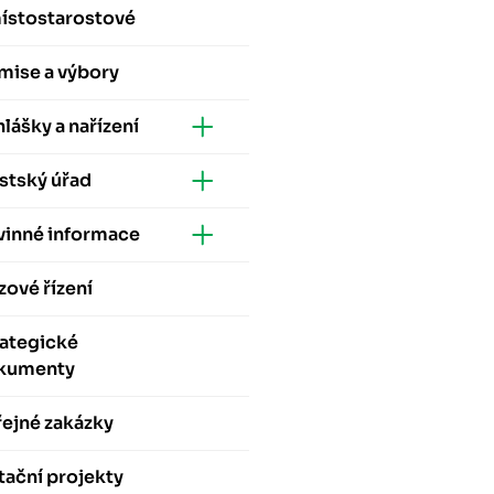
místostarostové
mise a výbory
lášky a nařízení
stský úřad
vinné informace
zové řízení
rategické
kumenty
ejné zakázky
ační projekty