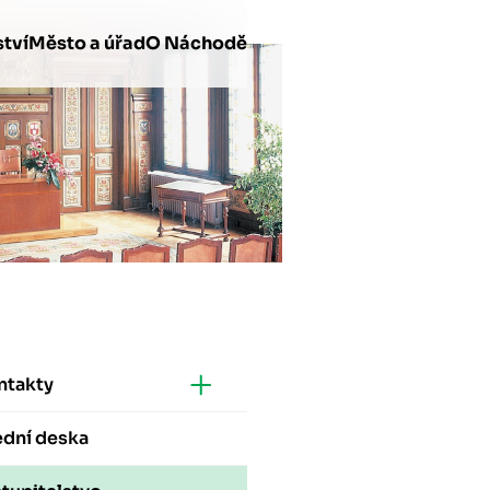
tví
Město a úřad
O Náchodě
ntakty
ední deska