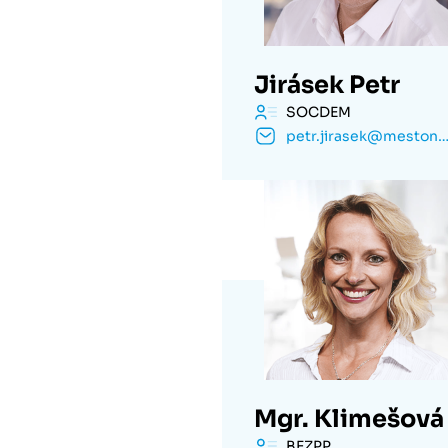
Jirásek Petr
SOCDEM
petr.jirasek@mestonachod
Mgr. Klimešová
BEZPP