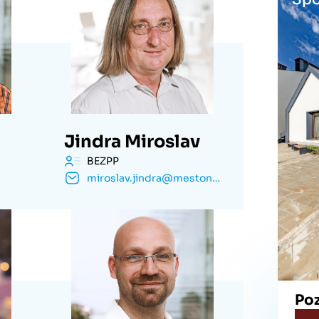
Jindra Miroslav
BEZPP
miroslav.jindra@mestonachod.cz
Po