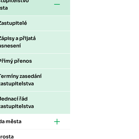
tupitelstvo
sta
Zastupitelé
Zápisy a přijatá
usnesení
Přímý přenos
Termíny zasedání
zastupitelstva
Jednací řád
zastupitelstva
da města
arosta