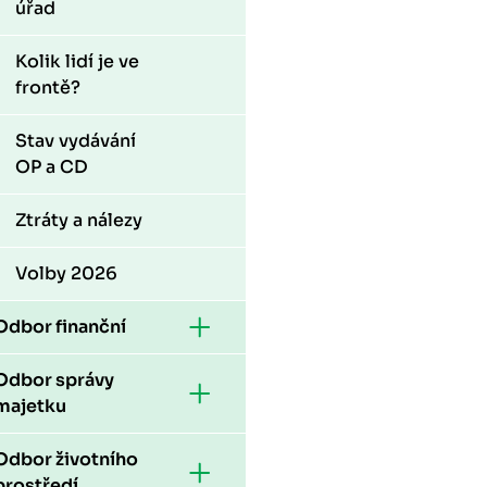
úřad
Kolik lidí je ve
frontě?
Stav vydávání
OP a CD
Ztráty a nálezy
Volby 2026
Odbor finanční
Odbor správy
majetku
Odbor životního
prostředí