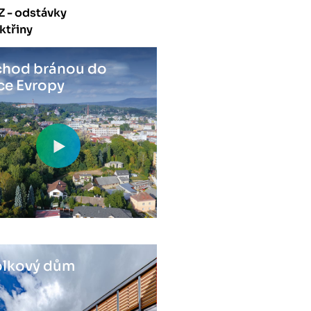
Z - odstávky
ktřiny
hod bránou do
ce Evropy
lkový dům