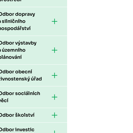
Odbor dopravy
a silničního
hospodářství
Odbor výstavby
a územního
plánování
Odbor obecní
živnostenský úřad
Odbor sociálních
věcí
Odbor školství
Odbor investic