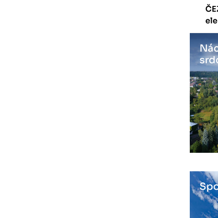
ČE
ele
Nác
srd
Spo