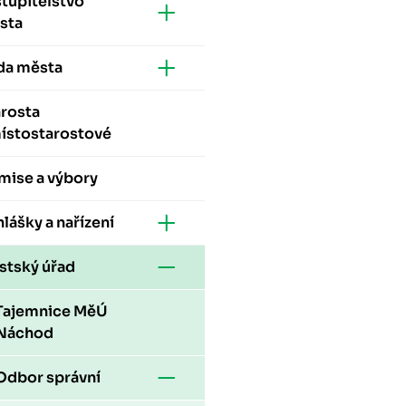
tupitelstvo
sta
da města
arosta
místostarostové
mise a výbory
lášky a nařízení
stský úřad
Tajemnice MěÚ
Náchod
Odbor správní