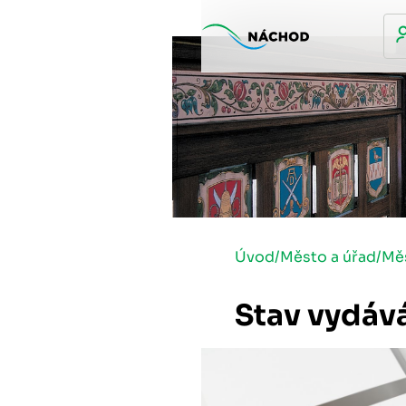
Úvod
/
Město a úřad
/
Mě
Stav vydáv