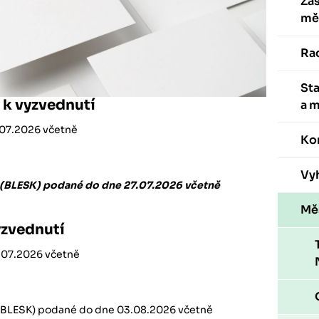
Zas
mě
Ra
St
 k vyzvednutí
a 
.07.2026 včetně
Ko
Vyh
ě (BLESK) podané do dne 27.07
.2026 včetně
Mě
yzvednutí
.07.2026 včetně
 (BLESK) podané
do dne 03.08.2026
včetně