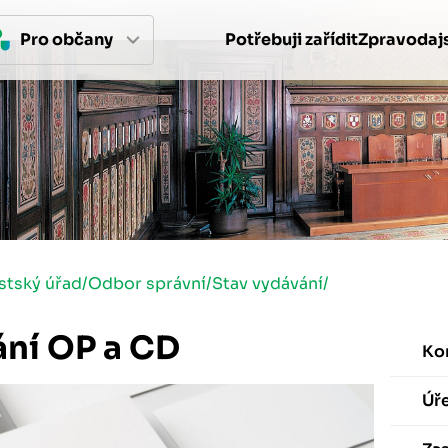
Pro 
občan
y
Potřebuji zařídit
Zpravodajs
stský úřad
/
Odbor správní
/
Stav vydávání
/
ání OP a CD
Ko
Úř