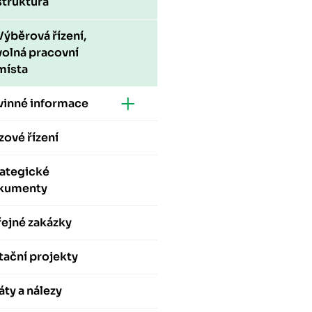
struktura
Výběrová řízení,
volná pracovní
místa
vinné informace
zové řízení
rategické
kumenty
ejné zakázky
ační projekty
áty a nálezy