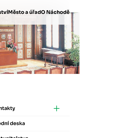
tví
Město a úřad
O Náchodě
ntakty
ední deska