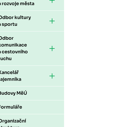
a rozvoje města
Odbor kultury
a sportu
Odbor
komunikace
a cestovního
ruchu
Kancelář
tajemníka
Budovy MěÚ
Formuláře
Organizační