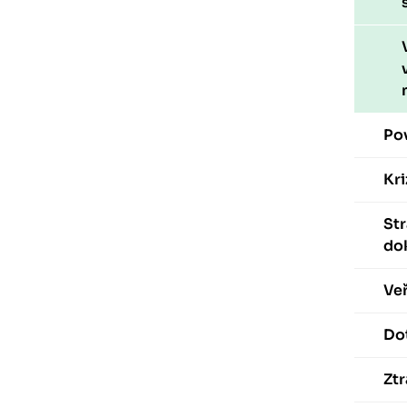
Po
Kri
St
do
Veř
Dot
Ztr