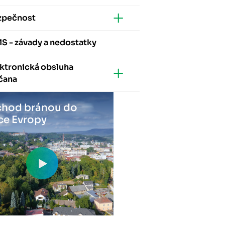
zpečnost
S - závady a nedostatky
ktronická obsluha
čana
hod bránou do
ce Evropy