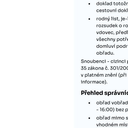
doklad totož
cestovní dokl
rodný list, j
rozsudek o ro
vdovec, předl
všechny potř
domluví podr
obřadu.
Snoubenci - cizinci
35 zákona č. 301/20
v platném znění (př
informace).
Přehled správní
obřad vobřadn
- 16:00) bez 
obřad mimo s
vhodném míst