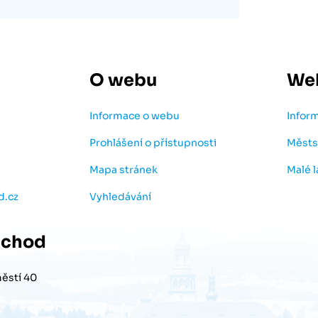
O webu
We
Informace o webu
Infor
Prohlášení o přístupnosti
Městs
Mapa stránek
Malé 
d.cz
Vyhledávání
chod
ěstí 40