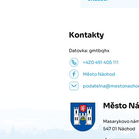
Kontakty
Datovka: gmtbqhx
+420 491 405 111
Město Náchod
podatelna@mestonacho
Město
Ná
Masarykovo nám
547 01 Náchod