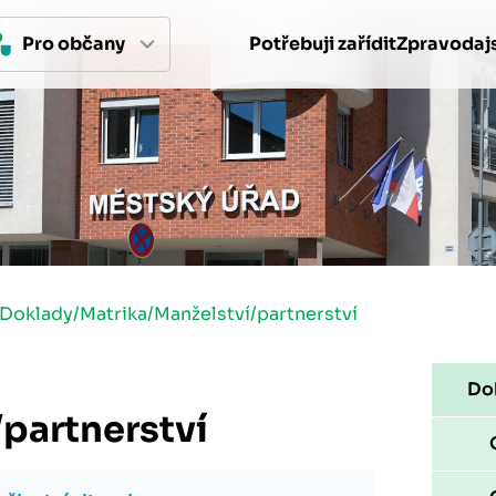
Pro 
občan
y
Potřebuji zařídit
Zpravodajs
Doklady
/
Matrika
/
Manželství/partnerství
Dok
partnerství