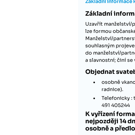
Základní informace k 
Základní informa
Uzavřít manželství/
lze formou občanské
Manželství/partners
souhlasným projevem
do manželství/partn
a slavnostní; činí s
Objednat svateb
osobně vkance
radnice).
Telefonicky :
491 405244
K vyřízení forma
nejpozději 14 d
osobně a předlo