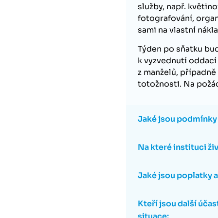
služby, např. květi
fotografování, organ
sami na vlastní nákla
Týden po sňatku bud
k vyzvednutí oddací
z manželů, případně
totožnosti. Na požád
Jaké jsou podmínky a
Na které instituci živ
Jaké jsou poplatky a 
Kteří jsou další účas
situace: