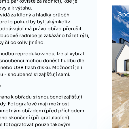
m z parkoviště za radnicí), kde je
vy a k výtahu.
Spo
vídá za klidný a hladký průběh
proto pokud by byl jakýmkoliv
ddávající má právo obřad přerušit
 budově radnice je zakázáno házet rýži,
ky či cokoliv jiného.
hudbu reprodukovanou, lze si vybrat
o snoubenci mohou donést hudbu dle
nebo USB flash disku. Možností je i
u - snoubenci si zajišťují sami.
:
ana k obřadu si snoubenci zajišťují
lady. Fotografové mají možnost
 samotným obřadem (před příchodem
eho skončení (při gratulacích).
ze fotografovat pouze takovým