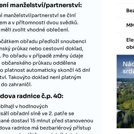
ení manželství/partnerství:
Be
í manželství/partnerství se činí
em a v přítomnosti dvou svědků.
MM
měli zvolit vhodné oblečení.
Ele
začátkem obřadu předloží snoubenci
ob
anský průkaz nebo cestovní doklad,
i. Po obřadu v případě změny údaje
 občanského průkazu oddělena
Nác
ho platnost automaticky skončí 45 dní
srd
tví. Takovýto doklad není platným
do zahraničí.
dova radnice č.p. 40:
bíhají v hodinových
sálí obřadní síně ve 2. patře se
čané dostaví 15 minut před stanovenou
dova radnice má bezbariérový přístup