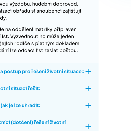
novou výzdobu, hudební doprovod,
izaci obřadu si snoubenci zajišťují
dy.
e na oddělení matriky připraven
 list. Vyzvednout ho může jeden
 jejich rodiče s platným dokladem
ání lze oddací list zaslat poštou.
 postup pro řešení životní situace::
otní situaci řešit:
jak je lze uhradit:
tníci (dotčení) řešení životní