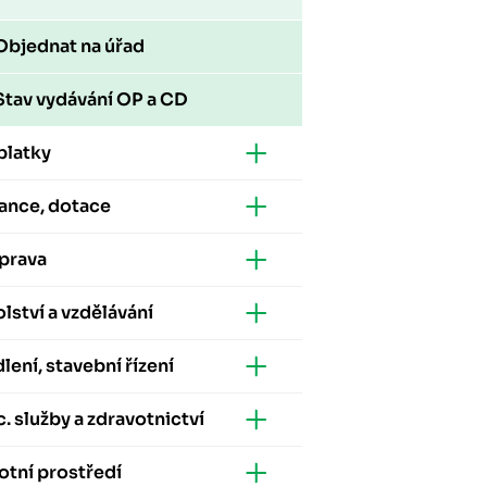
Objednat na úřad
Stav vydávání OP a CD
platky
ance, dotace
prava
lství a vzdělávání
lení, stavební řízení
. služby a zdravotnictví
otní prostředí