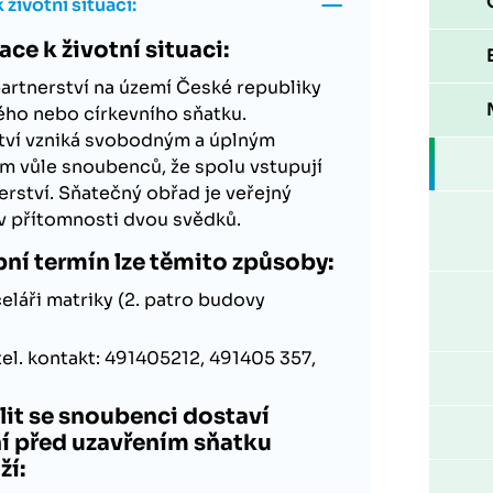
životní situaci:
ce k životní situaci:
partnerství na území České republiky
ho nebo církevního sňatku.
tví vzniká svobodným a úplným
 vůle snoubenců, že spolu vstupují
erství. Sňatečný obřad je veřejný
e v přítomnosti dvou svědků.
ní termín lze těmito způsoby:
láři matriky (2. patro budovy
 tel. kontakt: 491405212, 491405 357,
lit se snoubenci dostaví
ní před uzavřením sňatku
ží: