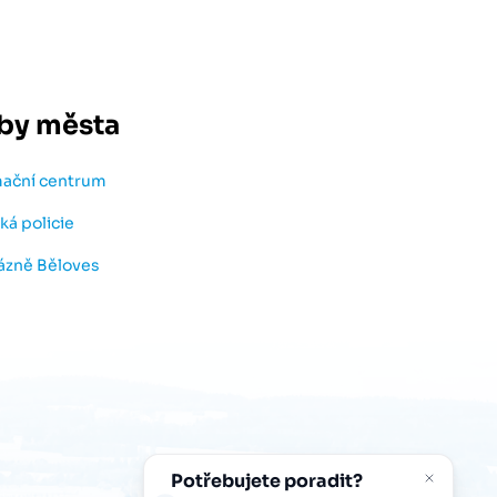
by města
mační centrum
ká policie
lázně Běloves
Potřebujete poradit?