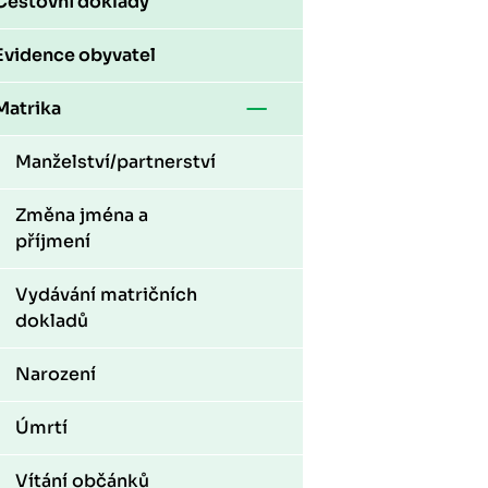
Cestovní doklady
Evidence obyvatel
Matrika
Manželství/partnerství
Změna jména a
příjmení
Vydávání matričních
dokladů
Narození
Úmrtí
Vítání občánků