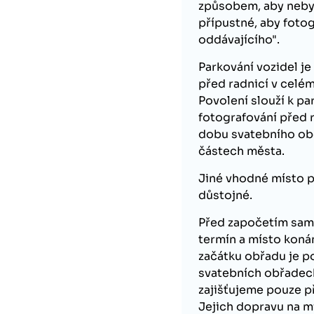
způsobem, aby neby
přípustné, aby foto
oddávajícího".
Parkování vozidel 
před radnicí v celé
Povolení slouží k p
fotografování před r
dobu svatebního obě
částech města.
Jiné vhodné místo p
důstojné.
Před započetím samo
termín a místo koná
začátku obřadu je po
svatebních obřadec
zajišťujeme pouze p
Jejich dopravu na mí