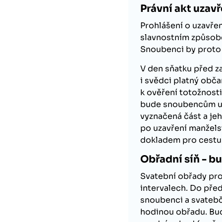
Právní akt uzavř
Prohlášení o uzavřen
slavnostním způsob
Snoubenci by proto 
V den sňatku před 
i svědci platný obč
k ověření totožnost
bude snoubencům u
vyznačená část a je
po uzavření manžels
dokladem pro cestu 
Obřadní síň - bu
Svatební obřady pro
intervalech. Do před
snoubenci a svateb
hodinou obřadu. Bu