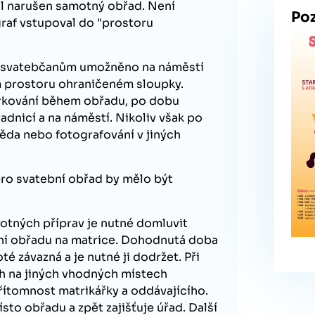
l narušen samotný obřad. Není
Po
graf vstupoval do "prostoru
je svatebčanům umožněno na náměstí
m prostoru ohraničeném sloupky.
arkování během obřadu, po dobu
adnicí a na náměstí. Nikoliv však po
da nebo fotografování v jiných
ro svatební obřad by mělo být
tných příprav je nutné domluvit
ní obřadu na matrice. Dohodnutá doba
té závazná a je nutné ji dodržet. Při
h na jiných vhodných místech
řítomnost matrikářky a oddávajícího.
sto obřadu a zpět zajišťuje úřad. Další