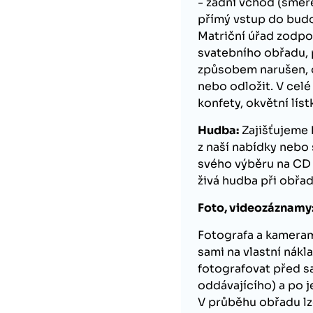
- zadní vchod (směre
přímý vstup do budo
Matriční úřad zodpo
svatebního obřadu, 
způsobem narušen, o
nebo odložit. V celé
konfety, okvětní líst
Hudba:
Zajišťujeme 
z naší nabídky neb
svého výběru na CD 
živá hudba při obřad
Foto, videozáznamy
Fotografa a kameram
sami na vlastní nák
fotografovat před
oddávajícího) a po j
V průběhu obřadu l