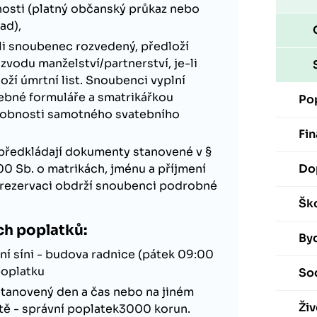
nosti (platný občanský průkaz nebo
ad),
e-li snoubenec rozvedený, předloží
zvodu manželství/partnerství, je-li
oží úmrtní list. Snoubenci vyplní
ebné formuláře a smatrikářkou
Po
obnosti samotného svatebního
Fin
 předkládají dokumenty stanovené v §
00 Sb. o matrikách, jménu a příjmení
Do
i rezervaci obdrží snoubenci podrobné
Ško
ch poplatků:
Byd
í síni - budova radnice (pátek 09:00
poplatku
Soc
tanovený den a čas nebo na jiném
Živ
ě - správní poplatek3000 korun.