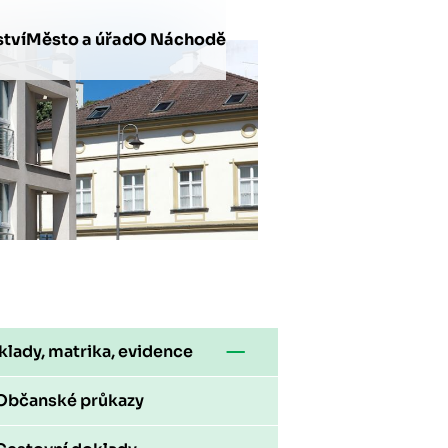
tví
Město a úřad
O Náchodě
lady, matrika, evidence
Občanské průkazy