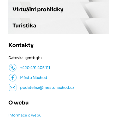
Virtuální prohlídky
Turistika
Kontakty
Datovka: gmtbqhx
+420 491 405 111
Město Náchod
podatelna@mestonachod.cz
O webu
Informace o webu