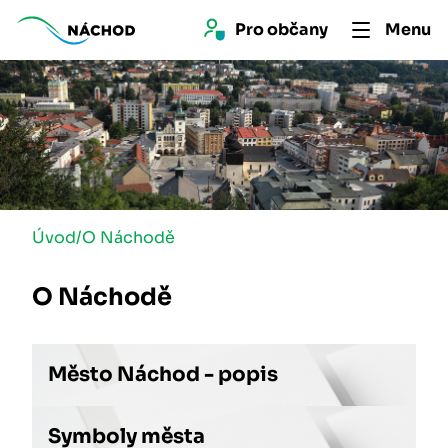
Pro 
občan
y
Menu
Úvod
/
O Náchodě
O Náchodě
Město Náchod - popis
Symboly města