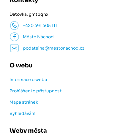
Kontakty
Datovka: gmtbqhx
+420 491 405 111
Město Náchod
podatelna@mestonachod.cz
O webu
Informace o webu
Prohlášení o přístupnosti
Mapa stránek
Vyhledávání
Weby města