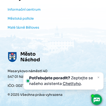
Informační centrum
Městská policie
Malé lázně Běloves
Město
Náchod
Masarykovo náměstí 40
547 01 Náchod
Potřebujete poradit?
Zeptejte se
našeho asistenta
Chettyho
.
IČO: 00272868
© 2025 Všechna práva vyhrazena