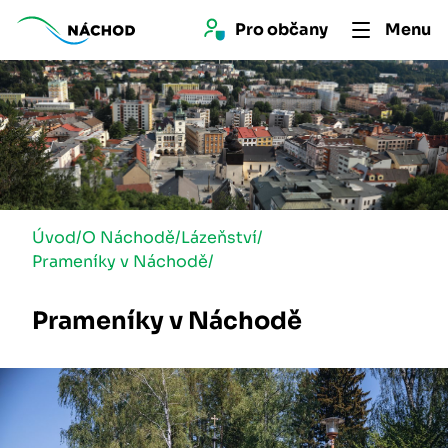
Pro 
občan
y
Menu
Úvod
/
O Náchodě
/
Lázeňství
/
Prameníky v Náchodě
/
Prameníky v Náchodě