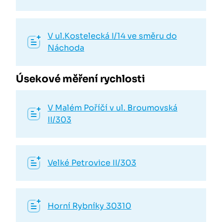
V ul.Kostelecká I/14 ve směru do
Náchoda
Úsekové měření rychlosti
V Malém Poříčí v ul. Broumovská
II/303
Velké Petrovice II/303
Horní Rybníky 30310