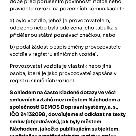
době před porušením povinnosti řidiče nebo
pravidel provozu na pozemních komunikacích:
a) bylo vozidlo, jehož je provozovatelem,
odcizeno nebo byla odcizena jeho tabulka s
přidělenou státní poznávací značkou, nebo
b) podal žádost o zápis změny provozovatele
vozidla v registru silničních vozidel.
Provozovatel vozidla je vlastník nebo jiná
osoba, která je jako provozovatel zapsána v
registru silničních vozidel.
S ohledem na často kladené dotazy ve věci
smluvních vztahů mezi městem Náchodem a
společností GEMOS Dopravní systémy, a. s.,
IČO 24132098 , dovolujeme si odkázat na texty
smluv (objednávek), jak byly městem
Náchodem, jakožto publikujícím subjektem,