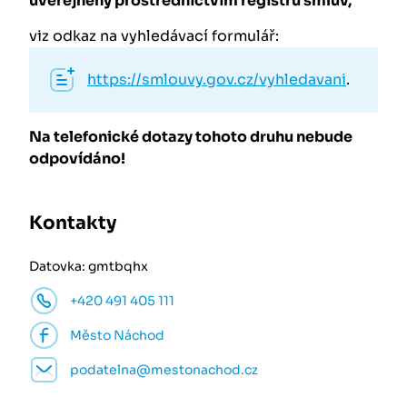
uveřejněny prostřednictvím registru smluv,
viz odkaz na vyhledávací formulář:
https://smlouvy.gov.cz/vyhledavani
.
Na telefonické dotazy tohoto druhu nebude
odpovídáno!
Kontakty
Datovka: gmtbqhx
+420 491 405 111
Město Náchod
podatelna@mestonachod.cz