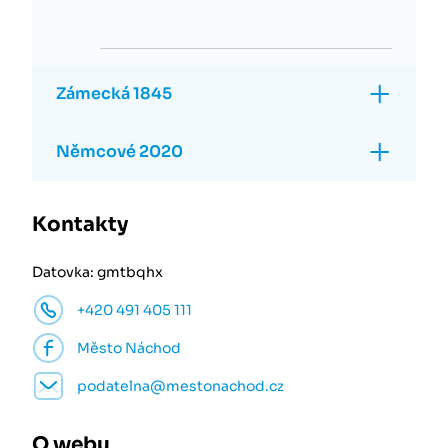
Zámecká 1845
Němcové 2020
Kontakty
Datovka: gmtbqhx
+420 491 405 111
Město Náchod
podatelna@mestonachod.cz
O webu