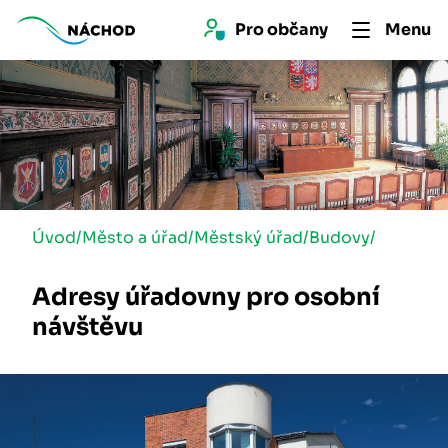
Pro 
občan
y
Menu
Úvod
/
Město a úřad
/
Městský úřad
/
Budovy
/
Adresy úřadovny pro osobní
návštěvu