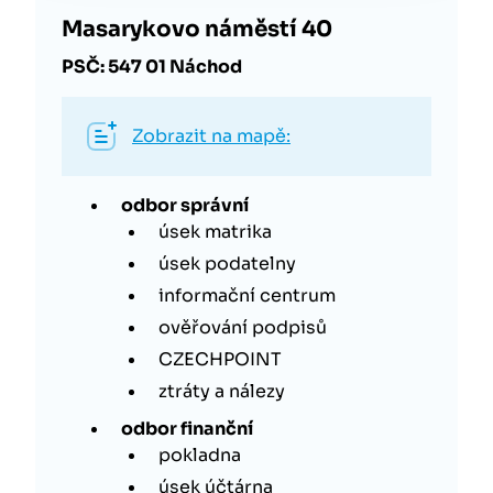
Masarykovo náměstí 40
PSČ: 547 01 Náchod
Zobrazit na mapě:
odbor správní
úsek matrika
úsek podatelny
informační centrum
ověřování podpisů
CZECHPOINT
ztráty a nálezy
odbor finanční
pokladna
úsek účtárna