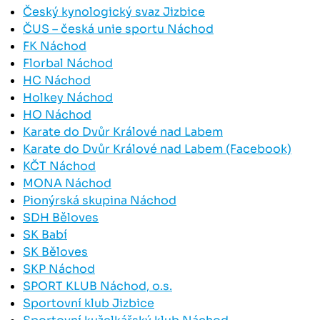
Český kynologický svaz Jizbice
ČUS – česká unie sportu Náchod
FK Náchod
Florbal Náchod
HC Náchod
Holkey Náchod
HO Náchod
Karate do Dvůr Králové nad Labem
Karate do Dvůr Králové nad Labem (Facebook)
KČT Náchod
MONA Náchod
Pionýrská skupina Náchod
SDH Běloves
SK Babí
SK Běloves
SKP Náchod
SPORT KLUB Náchod, o.s.
Sportovní klub Jizbice