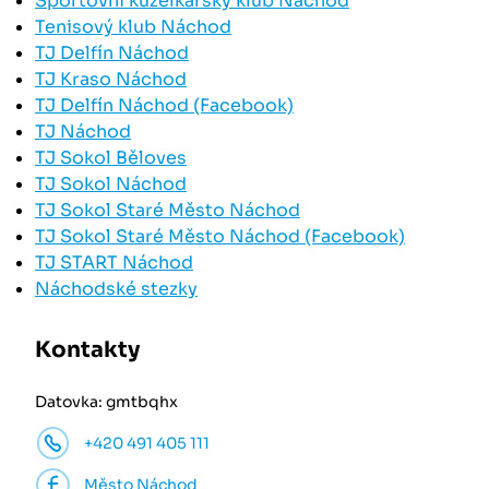
Sportovní kuželkářský klub Náchod
Tenisový klub Náchod
TJ Delfín Náchod
TJ Kraso Náchod
TJ Delfín Náchod (Facebook)
TJ Náchod
TJ Sokol Běloves
TJ Sokol Náchod
TJ Sokol Staré Město Náchod
TJ Sokol Staré Město Náchod (Facebook)
TJ START Náchod
Náchodské stezky
Kontakty
Datovka: gmtbqhx
+420 491 405 111
Město Náchod