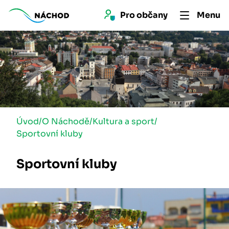
Pro 
občan
y
Menu
Úvod
/
O Náchodě
/
Kultura a sport
/
Sportovní kluby
Sportovní kluby