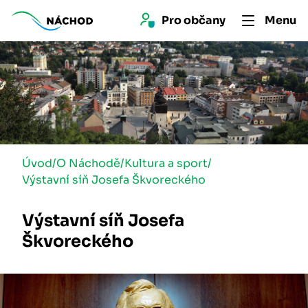
Pro 
občan
y
Menu
Úvod
/
O Náchodě
/
Kultura a sport
/
Výstavní síň Josefa Škvoreckého
Výstavní síň Josefa
Škvoreckého