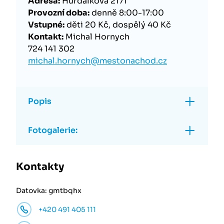
Adresa:
Hurdálkova 2171
Provozní doba:
denně 8:00-17:00
Vstupné:
děti 20 Kč, dospělý 40 Kč
Kontakt:
Michal Hornych
724 141 302
michal.hornych@mestonachod.cz
Popis
Fotogalerie:
Kontakty
Datovka: gmtbqhx
+420 491 405 111