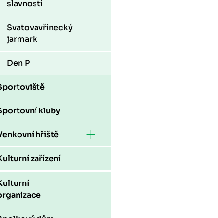
slavnosti
Svatovavřinecký
jarmark
Den P
Sportoviště
Sportovní kluby
Venkovní hřiště
Kulturní zařízení
Kulturní
organizace