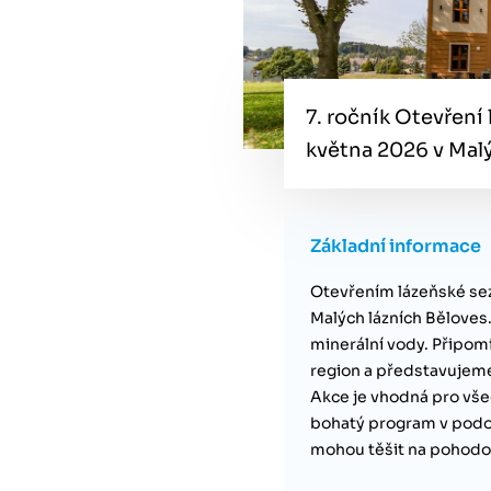
7. ročník Otevření
května 2026 v Malý
Základní informace
Otevřením lázeňské sez
Malých lázních Bělove
minerální vody. Připomí
region a představujeme
Akce je vhodná pro vše
bohatý program v podo
mohou těšit na pohodo