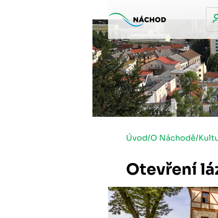
Úvod
/
O Náchodě
/
Kult
Otevření l