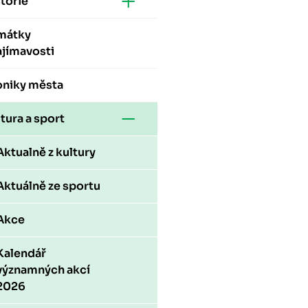
torie
mátky
ajímavosti
oniky města
tura a sport
Aktualně z kultury
Aktuálně ze sportu
Akce
Kalendář
významných akcí
2026