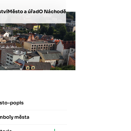
tví
Město a úřad
O Náchodě
sto-popis
mboly města