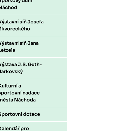
Spolkový dům
Náchod
Výstavní síň Josefa
Škvoreckého
Výstavní síň Jana
Letzela
Výstava J. S. Guth-
Jarkovský
Kulturní a
sportovní nadace
města Náchoda
Sportovní dotace
Kalendář pro