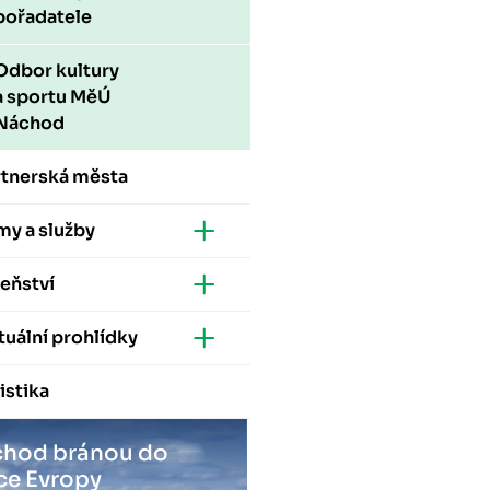
pořadatele
Odbor kultury
a sportu MěÚ
Náchod
rtnerská města
my a služby
eňství
tuální prohlídky
istika
hod bránou do
ce Evropy