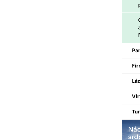
Pa
Fir
Láz
Vir
Tur
Nác
srd