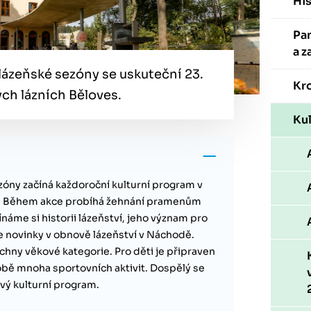
His
Pa
a z
 lázeňské sezóny se uskuteční 23.
Kr
ch lázních Běloves.
Kul
óny začíná každoroční kulturní program v
s. Během akce probíhá žehnání pramenům
náme si historii lázeňství, jeho význam pro
 novinky v obnově lázeňství v Náchodě.
chny věkové kategorie. Pro děti je připraven
bě mnoha sportovních aktivit. Dospělý se
vý kulturní program.