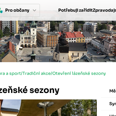
Pro 
občan
y
Potřebuji zařídit
Zpravodajs
ura a sport
/
Tradiční akce
/
Otevření lázeňské sezony
ázeňské sezony
Mě
Sy