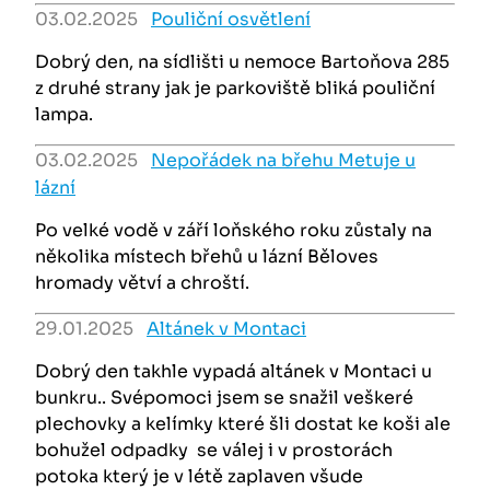
03.02.2025
Pouliční osvětlení
Dobrý den, na sídlišti u nemoce Bartoňova 285
z druhé strany jak je parkoviště bliká pouliční
lampa.
03.02.2025
Nepořádek na břehu Metuje u
lázní
Po velké vodě v září loňského roku zůstaly na
několika místech břehů u lázní Běloves
hromady větví a chroští.
29.01.2025
Altánek v Montaci
Dobrý den takhle vypadá altánek v Montaci u
bunkru.. Svépomoci jsem se snažil veškeré
plechovky a kelímky které šli dostat ke koši ale
bohužel odpadky se válej i v prostorách
potoka který je v létě zaplaven všude