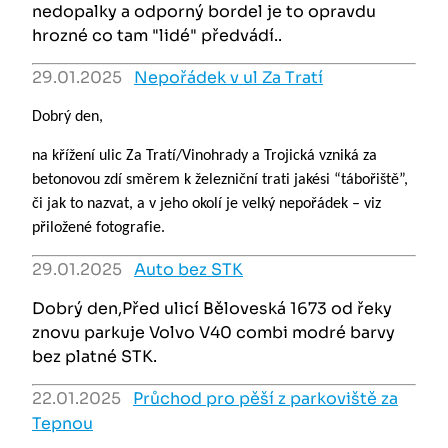
nedopalky a odporný bordel je to opravdu
hrozné co tam "lidé" předvádí..
29.01.2025
Nepořádek v ul Za Tratí
Dobrý den,
na křížení ulic Za Tratí/Vinohrady a Trojická vzniká za
betonovou zdí směrem k železniční trati jakési “tábořiště”,
či jak to nazvat, a v jeho okolí je velký nepořádek – viz
přiložené fotografie.
29.01.2025
Auto bez STK
Dobrý den,Před ulicí Běloveská 1673 od řeky
znovu parkuje Volvo V40 combi modré barvy
bez platné STK.
22.01.2025
Průchod pro pěší z parkoviště za
Tepnou