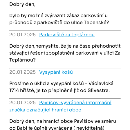
Dobrý den,
bylo by možné zvýraznit zákaz parkování u
průchodů z parkoviště do ulice Tepenské?
20.01.2025
Parkoviště za teplárnou
Dobrý den,nemyslíte, že je na čase přehodnotit
stávající řešení zpoplatnění parkování v ulici Za
Teplárnou?
20.01.2025
Vysypání košů
Prosíme o úklid a vysypání košů - Václavická
1714 hřiště, je to přeplněné již od Silvestra.
20.01.2025
Pavlišov-vyvrácená informační
značka označující hranici obce
Dobrý den, na hranici obce Pavlišov ve směru
od Babí je úplně vyvrácená ( neviditelná)