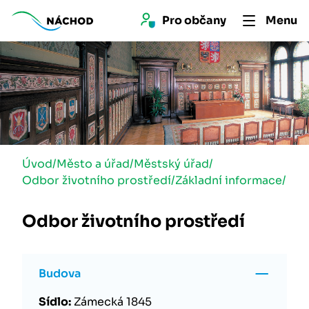
Pro 
občan
y
Menu
Úvod
/
Město a úřad
/
Městský úřad
/
Odbor životního prostředí
/
Základní informace
/
Odbor životního prostředí
Budova
Sídlo:
Zámecká 1845