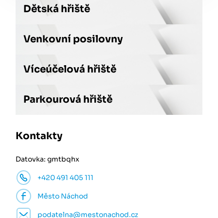
Dětská hřiště
Venkovní posilovny
Víceúčelová hřiště
Parkourová hřiště
Kontakty
Datovka: gmtbqhx
+420 491 405 111
Město Náchod
podatelna@mestonachod.cz