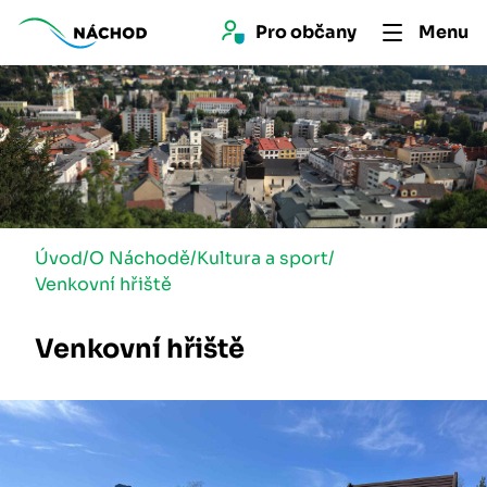
Pro 
občan
y
Menu
Úvod
/
O Náchodě
/
Kultura a sport
/
Venkovní hřiště
Venkovní hřiště