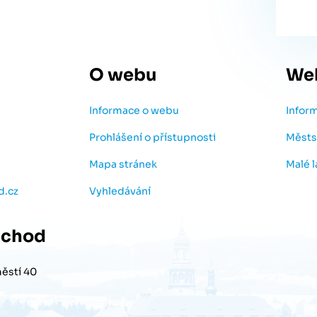
O webu
We
Informace o webu
Infor
Prohlášení o přístupnosti
Městs
Mapa stránek
Malé 
d.cz
Vyhledávání
chod
ěstí 40