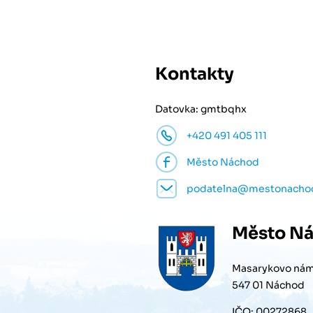
Kontakty
Datovka: gmtbqhx
+420 491 405 111
Město Náchod
podatelna@mestonacho
Město
Ná
Masarykovo nám
547 01 Náchod
IČO: 00272868