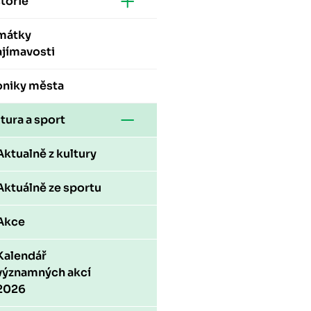
torie
mátky
ajímavosti
oniky města
tura a sport
Aktualně z kultury
Aktuálně ze sportu
Akce
Kalendář
významných akcí
2026