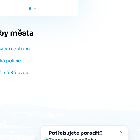
by města
mační centrum
ká policie
lázně Běloves
Potřebujete poradit?