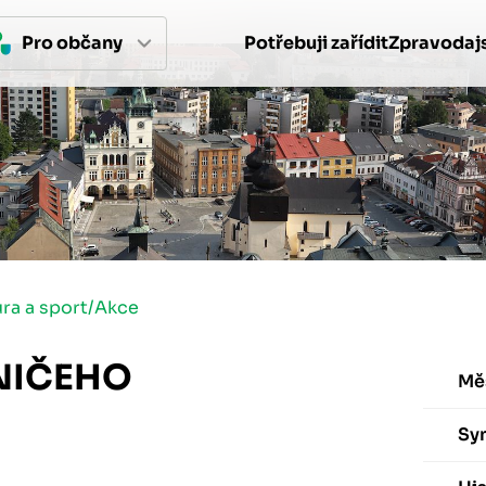
Pro 
občan
y
Potřebuji zařídit
Zpravodajs
ura a sport
/
Akce
NIČEHO
Mě
Sy