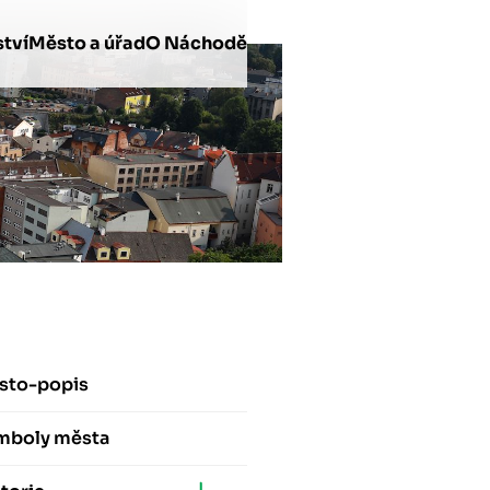
tví
Město a úřad
O Náchodě
sto-popis
mboly města