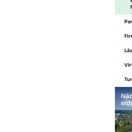
Pa
Fir
Láz
Vir
Tur
Nác
srd