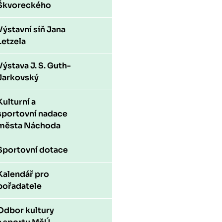
Škvoreckého
Výstavní síň Jana
Letzela
Výstava J. S. Guth-
Jarkovský
Kulturní a
sportovní nadace
města Náchoda
Sportovní dotace
Kalendář pro
pořadatele
Odbor kultury