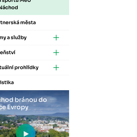
a sportu MěÚ
Náchod
rtnerská města
my a služby
eňství
tuální prohlídky
istika
hod bránou do
ce Evropy