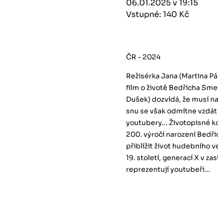
06.01.2025 v 19:15
Vstupné: 140 Kč
ČR - 2024
Režisérka Jana (Martina Pá
film o životě Bedřicha Sme
Dušek) dozvídá, že musí na
snu se však odmítne vzdát
youtubery... Životopisné k
200. výročí narození Bedř
přiblížit život hudebního 
19. století, generací X v z
reprezentují youtubeři...