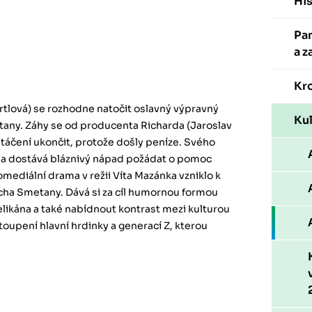
His
Pa
a z
Kr
rtlová) se rozhodne natočit oslavný výpravný
Kul
tany. Záhy se od producenta Richarda (Jaroslav
táčení ukončit, protože došly peníze. Svého
 a dostává bláznivý nápad požádat o pomoc
omediální drama v režii Víta Mazánka vzniklo k
icha Smetany. Dává si za cíl humornou formou
velikána a také nabídnout kontrast mezi kulturou
astoupení hlavní hrdinky a generací Z, kterou