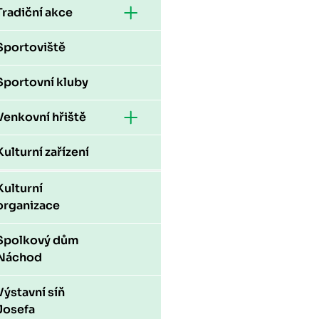
Tradiční akce
Sportoviště
Sportovní kluby
Venkovní hřiště
Kulturní zařízení
Kulturní
organizace
Spolkový dům
Náchod
Výstavní síň
Josefa