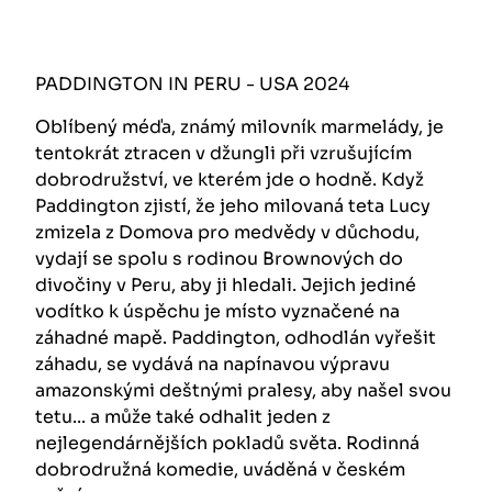
PADDINGTON IN PERU - USA 2024
Oblíbený méďa, známý milovník ​​marmelády, je
tentokrát ztracen v džungli při vzrušujícím
dobrodružství, ve kterém jde o hodně. Když
Paddington zjistí, že jeho milovaná teta Lucy
zmizela z Domova pro medvědy v důchodu,
vydají se spolu s rodinou Brownových do
divočiny v Peru, aby ji hledali. Jejich jediné
vodítko k úspěchu je místo vyznačené na
záhadné mapě. Paddington, odhodlán vyřešit
záhadu, se vydává na napínavou výpravu
amazonskými deštnými pralesy, aby našel svou
tetu... a může také odhalit jeden z
nejlegendárnějších pokladů světa. Rodinná
dobrodružná komedie, uváděná v českém