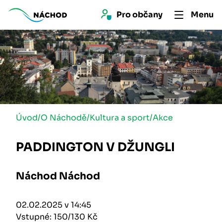
Pro 
občan
y
Menu
Úvod
/
O Náchodě
/
Kultura a sport
/
Akce
PADDINGTON V DŽUNGLI
Náchod Náchod
02.02.2025 v 14:45
Vstupné: 150/130 Kč