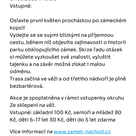
Vstupné:
Oslavte první květen procházkou po zámeckém
kopci!
Vydejte se se svými blízkými na příjemnou
cestu, během níž objevíte zajímavosti o historii
parku obklopujícího zámek. Skrze řadu otázek
si můžete vyzkoušet své znalosti, vyluštit
tajenku a na závěr možná získat i malou
odměnu.
Trasa začíná ve věži a od třetího nádvoří je plně
bezbariérová.
Akce je zpoplatněna v rámci vstupenky okruhu
Ze sklepení na věž.
Vstupné: základní 100 Kč, senioři a mládež 80
Kč, děti 6–17 let 30 Kč, děti do 5 let zdarma
Více informací na
www.zamek-nachod.cz