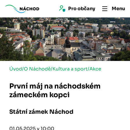
Pro 
občan
y
Menu
Úvod
/
O Náchodě
/
Kultura a sport
/
Akce
První máj na náchodském
zámeckém kopci
Státní zámek Náchod
01.05.2025 v 10:00