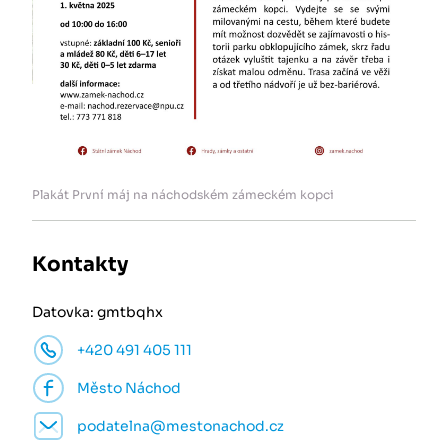
Plakát První máj na náchodském zámeckém kopci
Kontakty
Datovka: gmtbqhx
+420 491 405 111
Město Náchod
podatelna@mestonachod.cz