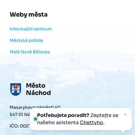
Weby města
Informační centrum
Městská policie
Malé lázně Běloves
Město
Náchod
Masarykovo náměstí 40
547 01 Náchod
Potřebujete poradit?
Zeptejte se
našeho asistenta
Chettyho
.
IČO: 00272868