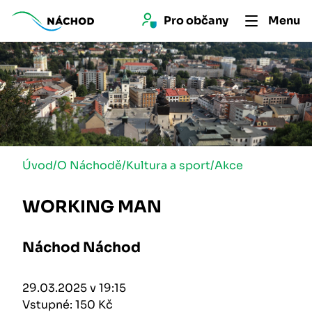
Pro 
občan
y
Menu
Úvod
/
O Náchodě
/
Kultura a sport
/
Akce
WORKING MAN
Náchod Náchod
29.03.2025 v 19:15
Vstupné: 150 Kč