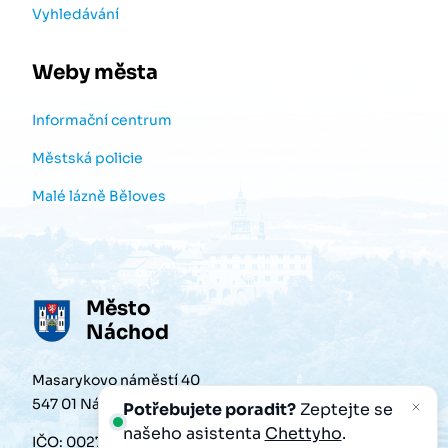
Vyhledávání
Weby města
Informační centrum
Městská policie
Malé lázně Běloves
Město
Náchod
Masarykovo náměstí 40
547 01 Náchod
Potřebujete poradit?
Zeptejte se
našeho asistenta
Chettyho
.
IČO: 00272868