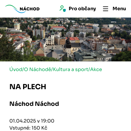
Pro 
občan
y
Menu
Úvod
/
O Náchodě
/
Kultura a sport
/
Akce
NA PLECH
Náchod Náchod
01.04.2025 v 19:00
Vstupné: 150 Kč