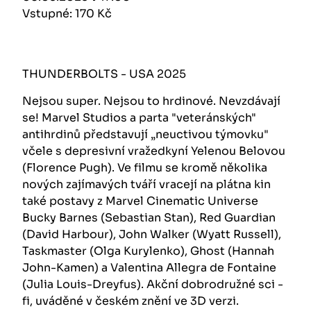
Vstupné: 170 Kč
THUNDERBOLTS - USA 2025
Nejsou super. Nejsou to hrdinové. Nevzdávají
se! Marvel Studios a parta "veteránských"
antihrdinů představují „neuctivou týmovku"
včele s depresivní vražedkyní Yelenou Belovou
(Florence Pugh). Ve filmu se kromě několika
nových zajímavých tváří vracejí na plátna kin
také postavy z Marvel Cinematic Universe
Bucky Barnes (Sebastian Stan), Red Guardian
(David Harbour), John Walker (Wyatt Russell),
Taskmaster (Olga Kurylenko), Ghost (Hannah
John-Kamen) a Valentina Allegra de Fontaine
(Julia Louis-Dreyfus). Akční dobrodružné sci -
fi, uváděné v českém znění ve 3D verzi.