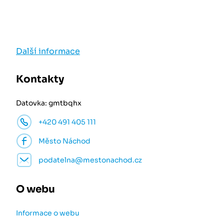
Další informace
Kontakty
Datovka: gmtbqhx
+420 491 405 111
Město Náchod
podatelna@mestonachod.cz
O webu
Informace o webu