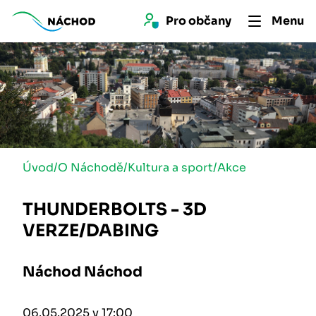
Pro 
občan
y
Menu
Úvod
/
O Náchodě
/
Kultura a sport
/
Akce
THUNDERBOLTS - 3D
VERZE/DABING
Náchod Náchod
06.05.2025 v 17:00