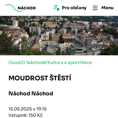
Pro 
občan
y
Menu
Úvod
/
O Náchodě
/
Kultura a sport
/
Akce
MOUDROST ŠTĚSTÍ
Náchod Náchod
15.05.2025 v 19:15
Vstupné: 150 Kč