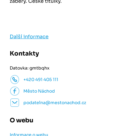
záběry. České titulky.
Další informace
Kontakty
Datovka: gmtbqhx
+420 491 405 111
Město Náchod
podatelna@mestonachod.cz
O webu
Informace o webu