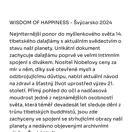
WISDOM OF HAPPINESS - Švýcarsko 2024
Nejniternější ponor do myšlenkového světa 14.
tibetského dalajlámy s aktuálním svědectvím o
stavu naší planety. Unikátní dokument
zachycuje dalajlámu poprvé ve velmi intimním
spojení s divákem. Nositel Nobelovy ceny za
mír v něm, díky své otevřené mysli a
odzbrojujícímu důvtipu, nabízí aktuální návod
na zdraví a šťastný život uprostřed výzev 21.
století. Přímý pohled do očí a nadčasová
moudrost jedné z nejznámějších osobností
světa, která téměř devadesát let sleduje dění z
trůnu tibetských buddhistů, jsou zde
zachyceny ve spojení se strhujícími obrazy naší
planety a nedávno objevenými archivními