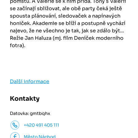
pomstu. A Valérie se k nim přidá. Tony s Valérií
se začínají sbližovat, ale obě party čeká ještě
spousta plánování, sledovaček a napínavých
honiček. Akademie se blíží a postupně vychází
najevo, že ne všechno je tak, jak se zdálo být...
Režie Jan Haluza (mj. film Deníček moderního
fotra).
Další informace
Kontakty
Datovka: gmtbqhx
+420 491 405 111
Město Náchod