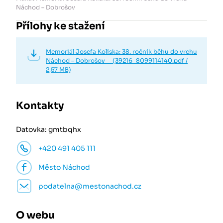
Náchod – Dobrošov
Přílohy ke stažení
Memoriál Josefa Kolíska: 38. ročník běhu do vrchu
Náchod – Dobrošov (39216_8099114140.pdf /
2,57 MB)
Kontakty
Datovka: gmtbqhx
+420 491 405 111
Město Náchod
podatelna@mestonachod.cz
O webu