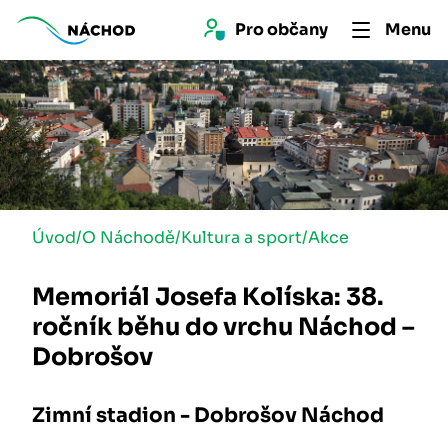
Pro 
občan
y
Menu
Úvod
/
O Náchodě
/
Kultura a sport
/
Akce
Memoriál Josefa Kolíska: 38.
ročník běhu do vrchu Náchod –
Dobrošov
Zimní stadion - Dobrošov Náchod