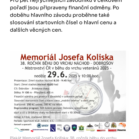
Pro pět nejrychlejších závodníků v celkovém
pořadí jsou připraveny finanční odměny. Po
doběhu hlavního závodu proběhne také
slosování startovních čísel o hlavní cenu a
dalších věcných cen.
Plakát Memoriál Josefa Kolíska: 38. ročník běhu do vrchu